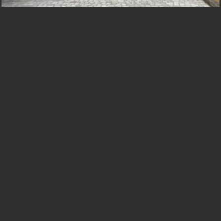
Grenadier aux couleurs
Projet à Dardilly
d’automne
8 C Avenue Général De Gaulle, 69300 Caluire-et-Cuire