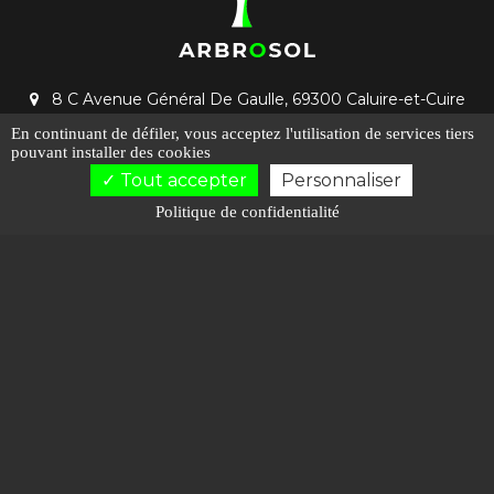
8 C Avenue Général De Gaulle, 69300 Caluire-et-Cuire
Lundi : 07h00 - 19h00
En continuant de défiler,
vous acceptez l'utilisation de services tiers
pouvant installer des cookies
cyril.chanu@arbrosol.fr
Tout accepter
Personnaliser
06 84 11 86 55
Politique de confidentialité